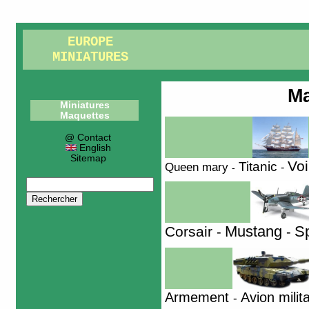
EUROPE
MINIATURES
Ma
Miniatures
Maquettes
@ Contact
English
Sitemap
Voi
Titanic
Queen mary
-
-
Sp
Corsair
Mustang
-
-
Armement
Avion milita
-