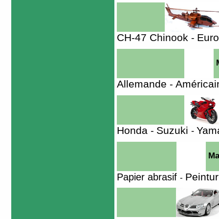
CH-47 Chinook
Euro
-
M
Allemande
Américai
-
Honda
Suzuki
Yam
-
-
Maq
Peintu
Papier abrasif
-