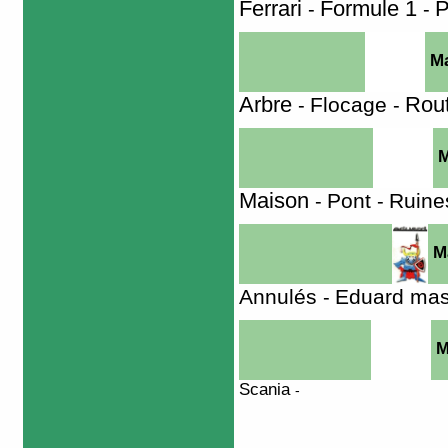
Ferrari
P
Formule 1
-
-
Ma
Arbre
Flocage
Rou
-
-
M
Maison
Pont
Ruine
-
-
Ma
Annulés
Eduard ma
-
Ma
Scania
-