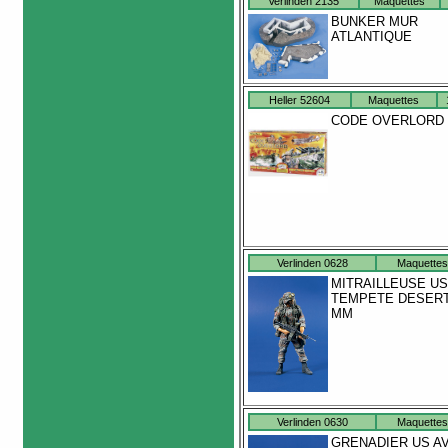
Verlinden 2135
Maquettes
BUNKER MUR
ATLANTIQUE
Heller 52604
Maquettes
CODE OVERLORD
Verlinden 0628
Maquettes
MITRAILLEUSE US
TEMPETE DESERT
MM
Verlinden 0630
Maquettes
GRENADIER US A