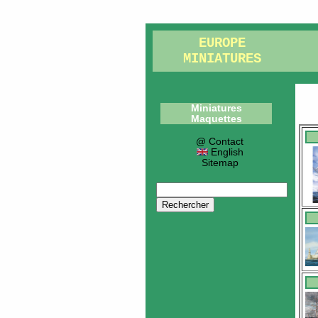
EUROPE
MINIATURES
Miniatures
Maquettes
@ Contact
English
Sitemap