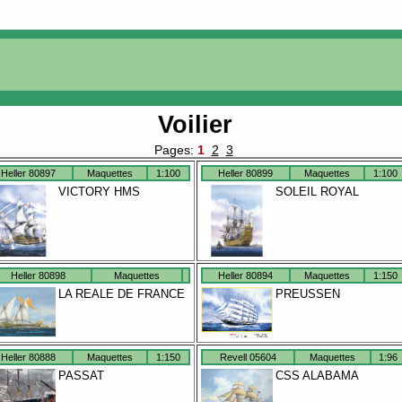
Voilier
Pages:
1
2
3
Heller 80897
Maquettes
1:100
Heller 80899
Maquettes
1:100
VICTORY HMS
SOLEIL ROYAL
Heller 80898
Maquettes
Heller 80894
Maquettes
1:150
LA REALE DE FRANCE
PREUSSEN
Heller 80888
Maquettes
1:150
Revell 05604
Maquettes
1:96
PASSAT
CSS ALABAMA