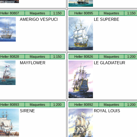
Heller 80807
Maquettes
1:150
Heller 80895
Maquettes
1:150
AMERIGO VESPUCI
LE SUPERBE
Heller 80828
Maquettes
1:150
Heller 80826
Maquettes
1:200
MAYFLOWER
LE GLADIATEUR
Heller 80893
Maquettes
1:200
Heller 80892
Maquettes
1:200
SIRENE
ROYAL LOUIS