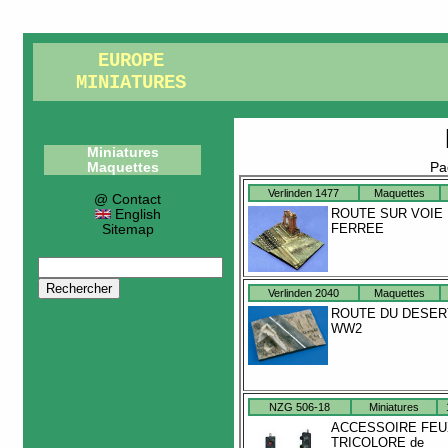
EUROPE
MINIATURES
Miniatures
Maquettes
Pa
Verlinden 1477
Maquettes
@ Contact
ROUTE SUR VOIE
English
FERREE
Sitemap
Verlinden 2040
Maquettes
ROUTE DU DESER
WW2
NZG 506-18
Miniatures
ACCESSOIRE FEU
TRICOLORE de