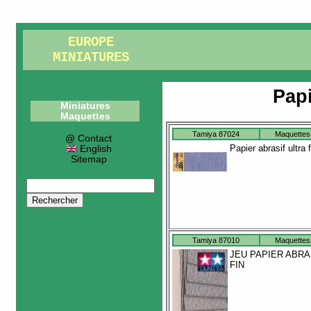
EUROPE
MINIATURES
Papi
Miniatures
Maquettes
Tamiya 87024
Maquettes
@ Contact
Papier abrasif ultra f
English
Sitemap
Tamiya 87010
Maquettes
JEU PAPIER ABRA
FIN