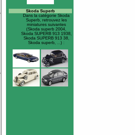
Skoda Superb
Dans la catégorie
Skoda
Superb
, retrouvez les
miniatures suivantes
(Skoda superb 2004,
Skoda SUPERB 913 1938,
Skoda SUPERB 913 38,
Skoda superb, ...) :