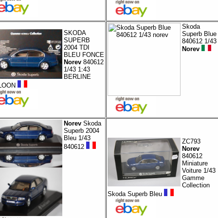
Skoda
SKODA
Superb Blue
SUPERB
840612 1/43
2004 TDI
Norev
BLEU FONCE
Norev
840612
1/43 1:43
BERLINE
LOON
Norev
Skoda
Superb 2004
Bleu 1/43
ZC793
840612
Norev
840612
Miniature
Voiture 1/43
Gamme
Collection
Skoda Superb Bleu