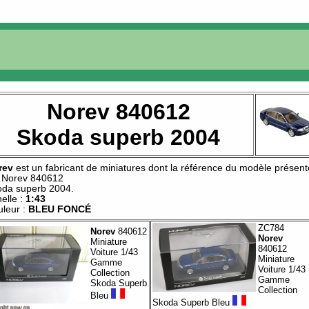
Norev 840612
Skoda superb 2004
rev
est un fabricant de
miniatures
dont la référence du modèle présent
t
Norev 840612
oda superb 2004
.
elle :
1:43
leur :
BLEU FONCÉ
ZC784
Norev
840612
Norev
Miniature
840612
Voiture 1/43
Miniature
Gamme
Voiture 1/43
Collection
Gamme
Skoda Superb
Collection
Bleu
Skoda Superb Bleu