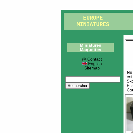
EUROPE
MINIATURES
Miniatures
Maquettes
@ Contact
English
Sitemap
No
es
Sk
Ech
Cou