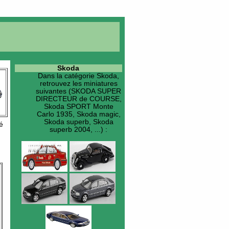
Skoda
Dans la catégorie
Skoda
,
retrouvez les miniatures
suivantes (SKODA SUPER
DIRECTEUR de COURSE,
Skoda SPORT Monte
Carlo 1935, Skoda magic,
Skoda superb, Skoda
é
superb 2004, ...) :