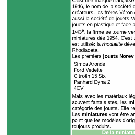
C'est une marque française
1946, le nom de la société 
créateurs, les frères Véron 
aussi la société de jouets
V
jouets en plastique et face
e
1/43
, la firme se tourne v
miniatures dés 1954. C'est 
est utilisé: la
rhodialite
dével
Rhodiaceta.
Les premiers
jouets Norev
Simca Aronde
Ford
Vedette
Citroën
15 Six
Panhard
Dyna Z
4CV
Mais avec les matériaux légé
souvent fantaisistes, les
mi
catégorie des jouets. Elle re
Les
miniatures
vont être am
point que les modèles d'orig
toujours produits.
De la
miniatu