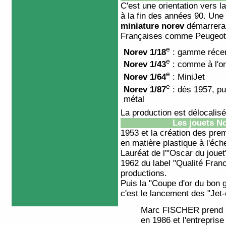
C'est une orientation vers la
à la fin des années 90. Une
miniature norev
démarrera 
Françaises comme
Peugeot
e
Norev 1/18
: gamme réce
e
Norev 1/43
: comme à l'or
e
Norev 1/64
: MiniJet
e
Norev 1/87
: dès 1957, pu
métal
La production est délocalis
Les
jouets N
1953 et la création des pre
en matière plastique à l'éche
Lauréat de l'"Oscar du jouet
1962 du label "Qualité Franc
productions.
Puis la "Coupe d'or du bon 
c'est le lancement des "Jet-
Marc FISCHER prend la
en 1986 et l'entreprise