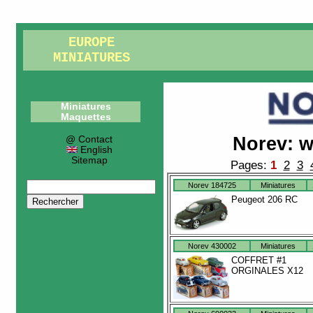
EUROPE
MINIATURES
Miniatures
Maquettes
Norev
:
w
@ Contact
English
Sitemap
Pages:
1
2
3
Norev 184725
Miniatures
Peugeot 206 RC
Norev 430002
Miniatures
COFFRET #1
ORGINALES X12