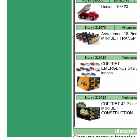
Norev 690033
Miniatures
Berliet T100 #3
Norev 311670
Miniatures
Assortiment 18 Pie
MINI JET TRANSP
Norev 319210
Miniatures
COFFRET
EMERGENCY x42 
inches
Norev 319213
Miniatures
COFFRET 42 Piece
MINI JET
CONSTRUCTION
Histoire 