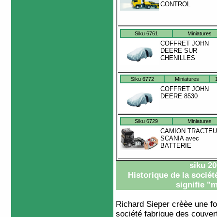
CONTROL
Siku 6761
Miniatures
COFFRET JOHN
DEERE SUR
CHENILLES
Siku 6772
Miniatures
COFFRET JOHN
DEERE 8530
Siku 6729
Miniatures
CAMION TRACTE
SCANIA avec
BATTERIE
siku 20
Historique de la socié
signifie "
Richard Sieper crèèe une f
société fabrique des couver