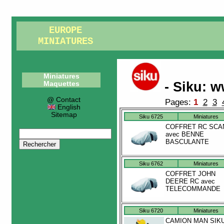
EUROPE
MINIATURES
Miniatures
- Siku
:
w
Maquettes
@ Contact
Pages:
1
2
3
English
Sitemap
Siku 6725
Miniatures
COFFRET RC SCA
avec BENNE
BASCULANTE
Siku 6762
Miniatures
COFFRET JOHN
DEERE RC avec
TELECOMMANDE
Siku 6720
Miniatures
CAMION MAN SIK