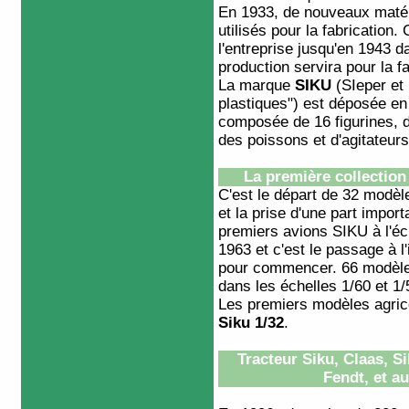
En 1933, de nouveaux matér
utilisés pour la fabrication
l'entreprise jusqu'en 1943 d
production servira pour la f
La marque
SIKU
(SIeper et 
plastiques") est déposée e
composée de 16 figurines, 
des poissons et d'agitateurs
La première collectio
C'est le départ de 32 modèl
et la prise d'une part impo
premiers avions SIKU à l'éc
1963 et c'est le passage à l
pour commencer. 66 modèles
dans les échelles 1/60 et 1/
Les premiers modèles agrico
Siku 1/32
.
Tracteur
Siku
, Claas, S
Fendt, et a