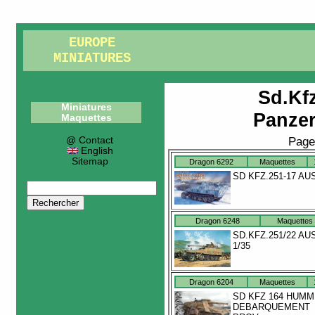
EUROPE
MINIATURES
Sd.Kf
Miniatures
Panze
Maquettes
@ Contact
Page
English
Sitemap
Dragon 6292
Maquettes
SD KFZ.251-17 AU
Dragon 6248
Maquettes
SD.KFZ.251/22 AU
1/35
Dragon 6204
Maquettes
SD KFZ 164 HUMM
DEBARQUEMENT