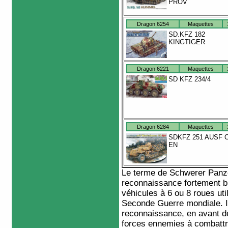
PROV
Dragon 6254
Maquettes
SD.KFZ 182
KINGTIGER
Dragon 6221
Maquettes
SD KFZ 234/4
Dragon 6284
Maquettes
SDKFZ 251 AUSF C
EN
Le terme de Schwerer Panz
reconnaissance fortement bl
véhicules à 6 ou 8 roues ut
Seconde Guerre mondiale. Il
reconnaissance, en avant de
forces ennemies à combattr