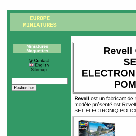
EUROPE
MINIATURES
Miniatures
Revell
Maquettes
SE
@ Contact
English
Sitemap
ELECTRONI
POM
Revell
est un fabricant de
modèle présenté est
Revel
SET ELECTRONIQ.POLIC