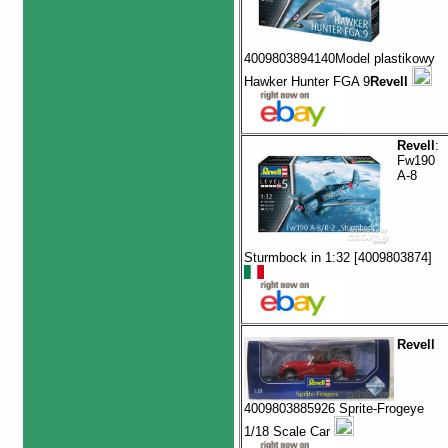
4009803894140Model plastikowy
Hawker Hunter FGA 9
Revell
Revell
:
Fw190
A-8
Sturmbock in 1:32 [4009803874]
Revell
4009803885926 Sprite-Frogeye
1/18 Scale Car