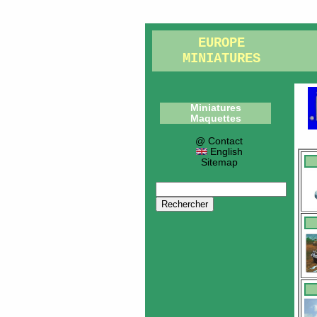
EUROPE
MINIATURES
Miniatures
Maquettes
@ Contact
English
Sitemap