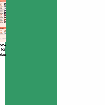
Revell 25ml
 for Airbrush
lourtable
)