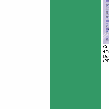
Col
ema
Dow
(P