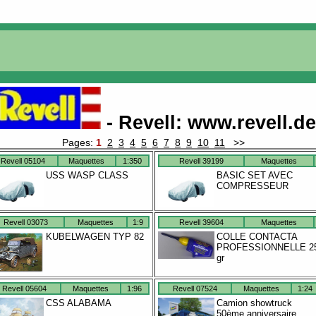
- Revell
:
www.revell.d
Pages:
1
2
3
4
5
6
7
8
9
10
11
>>
Revell 05104
Maquettes
1:350
Revell 39199
Maquettes
USS WASP CLASS
BASIC SET AVEC
COMPRESSEUR
Revell 03073
Maquettes
1:9
Revell 39604
Maquettes
KUBELWAGEN TYP 82
COLLE CONTACTA
PROFESSIONNELLE 2
gr
Revell 05604
Maquettes
1:96
Revell 07524
Maquettes
1:24
CSS ALABAMA
Camion showtruck
50ème anniversaire