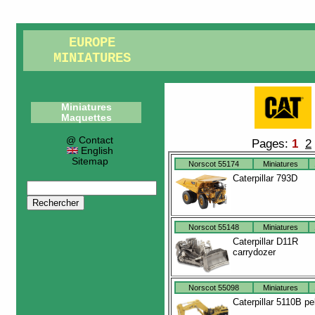
EUROPE
MINIATURES
Miniatures
Maquettes
@ Contact
Pages:
1
2
English
Sitemap
Norscot 55174
Miniatures
Caterpillar 793D
Norscot 55148
Miniatures
Caterpillar D11R
carrydozer
Norscot 55098
Miniatures
Caterpillar 5110B pe