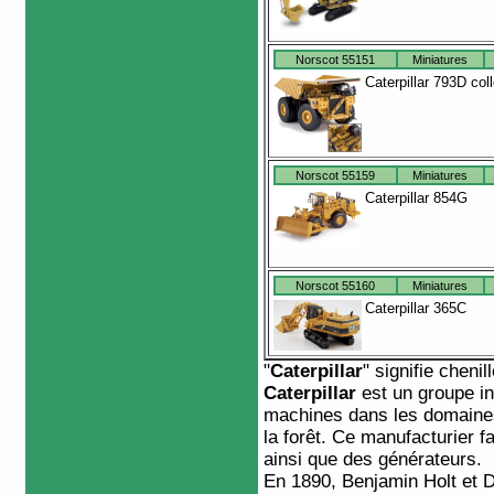
Norscot 55151
Miniatures
Caterpillar 793D coll
Norscot 55159
Miniatures
Caterpillar 854G
Norscot 55160
Miniatures
Caterpillar 365C
"
Caterpillar
" signifie chenil
Caterpillar
est un groupe in
machines dans les domaines
la forêt. Ce manufacturier 
ainsi que des générateurs.
En 1890, Benjamin Holt et D