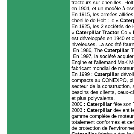
tracteurs
sur chenilles. Holt
en 1904, et un modèle à es
En 1915, les armées alliées 
chenille de Holt : le «
Caterp
En 1925, les 2 sociétés de H
«
Caterpillar Tractor
Co » L
est développée en 1940 et
niveleuses
. La société four
En 1986, The
Caterpillar T
En 1997, la société acquier
Engine et l'allemand MaK Mo
fabricant mondial de moteur
En 1999 :
Caterpillar
dévoil
compacts au CONEXPO, plus
secteur de la construction, 
besoins des clients, ceux-ci
et plus polyvalents.
2000 :
Caterpillar
fête son 
2003 :
Caterpillar
devient l
gamme complète de moteurs
totalement conformes et cer
de protection de l'environne