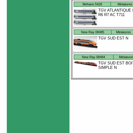
Mehano 5426
Miniatures
TGV ATLANTIQUE 
R6 R7 AC T711
New Ray 08485
Miniatures
TGV SUD EST N
New Ray 08484
Miniature
TGV SUD EST BOI
SIMPLE N