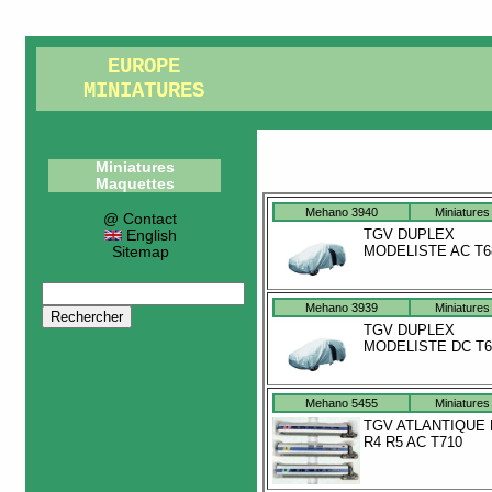
EUROPE
MINIATURES
Miniatures
Maquettes
Mehano 3940
Miniatures
@ Contact
TGV DUPLEX
English
MODELISTE AC T6
Sitemap
Mehano 3939
Miniatures
TGV DUPLEX
MODELISTE DC T6
Mehano 5455
Miniatures
TGV ATLANTIQUE 
R4 R5 AC T710