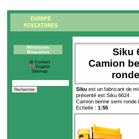
EUROPE
MINIATURES
Miniatures
Siku 
Maquettes
Camion be
@ Contact
English
Sitemap
ronde
Siku
est un fabricant de
mi
présenté est
Siku 6624
Camion benne semi ronde 
Echelle :
1:55