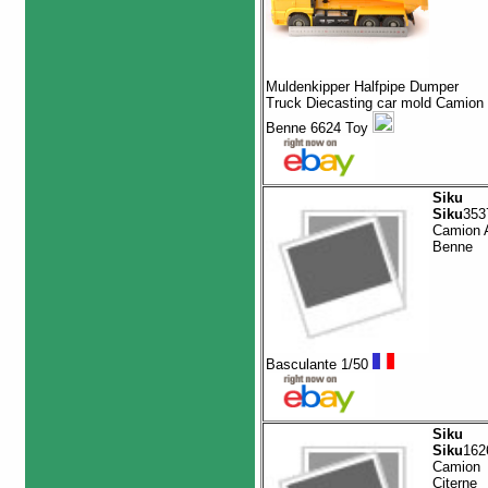
Muldenkipper Halfpipe Dumper
Truck Diecasting car mold Camion
Benne 6624 Toy
Siku
Siku
353
Camion 
Benne
Basculante 1/50
Siku
Siku
162
Camion
Citerne