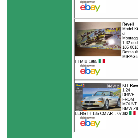
Revell
Model Ki
di
Montagg
1:32 cod
185 001
Dassault
MIRAG
III MIB 1995
KIT
Reve
1:24
DRIVE
FROM
MOUNT
BMW Z8
LENGTH 185 CM ART. 07382