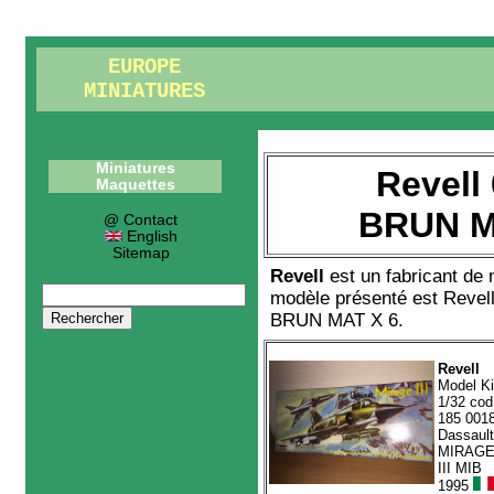
EUROPE
MINIATURES
Miniatures
Revell
Maquettes
BRUN M
@ Contact
English
Sitemap
Revell
est un fabricant de
modèle présenté est
Revel
BRUN MAT X 6
.
Revell
Model Ki
1/32 cod
185 001
Dassault
MIRAG
III MIB
1995