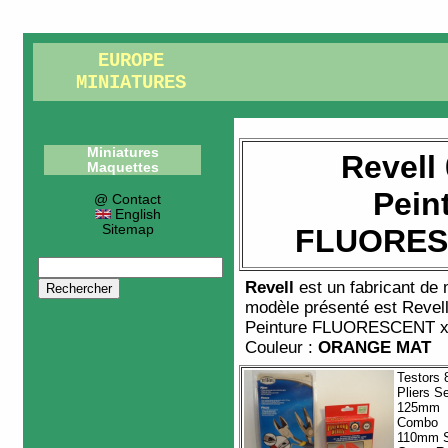
EUROPE
MINIATURES
Miniatures
Revell
Maquettes
Pein
@ Contact
English
Sitemap
FLUORES
Revell
est un fabricant de
modèle présenté est
Revel
Peinture FLUORESCENT 
Couleur :
ORANGE MAT
Testors 
Pliers Se
125mm
Combo
110mm S