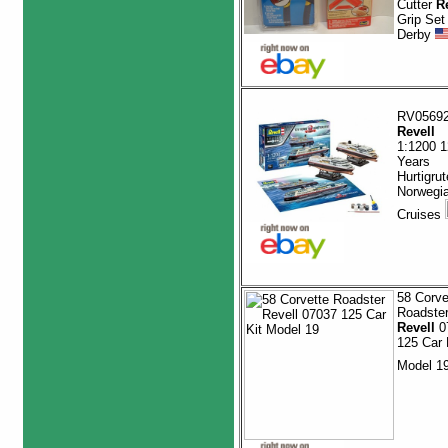
Cutter
R
Grip Set
Derby
RV0569
Revell
1:1200 1
Years
Hurtigru
Norwegi
Cruises
58 Corve
Roadste
Revell
0
125 Car 
Model 1