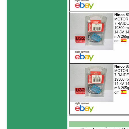
Ninco
8
MOTOR 
7 RAID
19300 r
14.8V 1
mA 265g
cm
Ninco
8
MOTOR 
7 RAID
19300 r
14.8V 1
mA 265g
cm