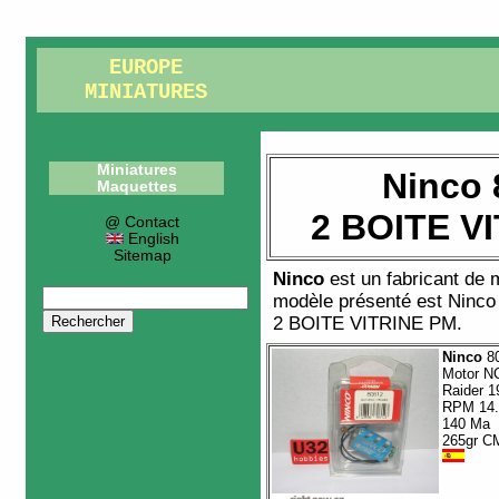
EUROPE
MINIATURES
Miniatures
Ninco 
Maquettes
2 BOITE V
@ Contact
English
Sitemap
Ninco
est un fabricant de
modèle présenté est
Ninco
2 BOITE VITRINE PM
.
Ninco
8
Motor N
Raider 1
RPM 14
140 Ma
265gr C