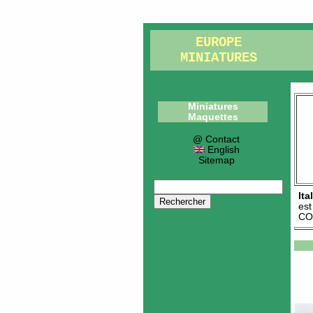
EUROPE
MINIATURES
Miniatures
Maquettes
@ Contact
English
Sitemap
Ita
es
CO