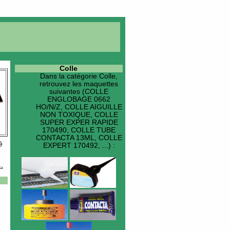
Colle
Dans la catégorie
Colle
,
retrouvez les maquettes
suivantes (COLLE
ENGLOBAGE 0662
HO/N/Z, COLLE AIGUILLE
NON TOXIQUE, COLLE
SUPER EXPER RAPIDE
170490, COLLE TUBE
CONTACTA 13ML, COLLE
é
EXPERT 170492, ...) :