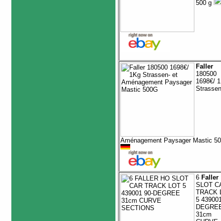
500 g
Faller
180500
1698€/ 
Strassen
Aménagement Paysager Mastic 5
6
Faller
SLOT C
TRACK 
5 439001
DEGRE
31cm