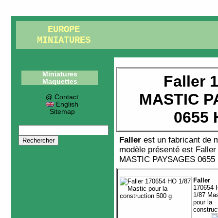
EUROPE
MINIATURES
Miniatures
Faller 
Maquettes
MASTIC P
@ Contact
English
Sitemap
0655 
Faller
est un fabricant de
m
modèle présenté est
Falle
MASTIC PAYSAGES 0655
Faller
170654 
1/87 Mas
pour la
construc