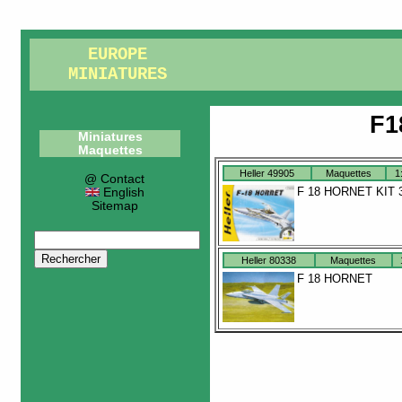
EUROPE
MINIATURES
F1
Miniatures
Maquettes
Heller 49905
Maquettes
1
@ Contact
F 18 HORNET KIT 
English
Sitemap
Heller 80338
Maquettes
F 18 HORNET