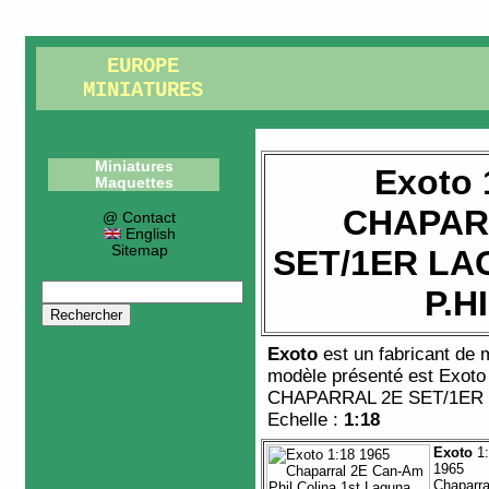
EUROPE
MINIATURES
Miniatures
Exoto 
Maquettes
CHAPAR
@ Contact
English
Sitemap
SET/1ER LA
P.H
Exoto
est un fabricant de
modèle présenté est
Exoto
CHAPARRAL 2E SET/1ER 
Echelle :
1:18
Exoto
1:
1965
Chaparra