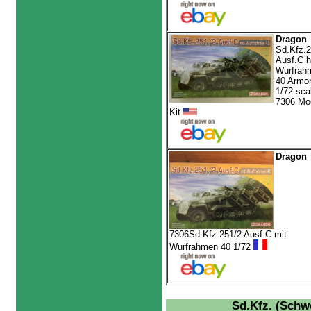
Dragon
Sd.Kfz.2
Ausf.C h
Wurfrah
40 Armo
1/72 sca
7306 Mo
Kit
Dragon
7306Sd.Kfz.251/2 Ausf.C mit
Wurfrahmen 40 1/72
Sd.Kfz. (Sch