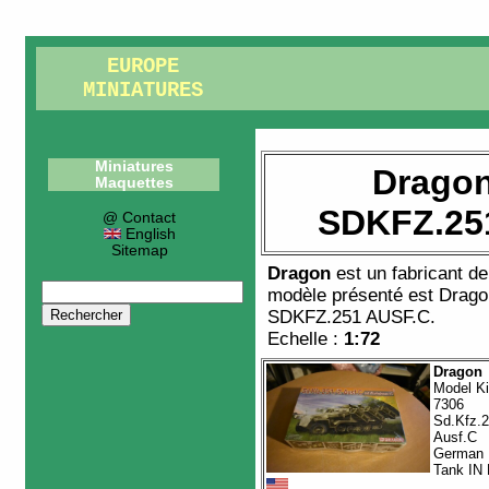
EUROPE
MINIATURES
Miniatures
Dragon
Maquettes
SDKFZ.25
@ Contact
English
Sitemap
Dragon
est un fabricant d
modèle présenté est
Drago
SDKFZ.251 AUSF.C
.
Echelle :
1:72
Dragon
Model Ki
7306
Sd.Kfz.2
Ausf.C
German
Tank IN