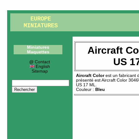
EUROPE
MINIATURES
Aircraft C
Miniatures
Maquettes
US 1
@ Contact
English
Sitemap
Aircraft Color
est un fabricant
présenté est
Aircraft Color 304
US 17 ML
.
Couleur :
Bleu