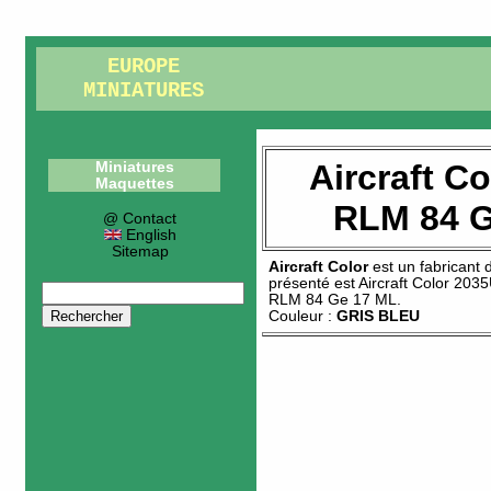
EUROPE
MINIATURES
Aircraft C
Miniatures
Maquettes
RLM 84 G
@ Contact
English
Sitemap
Aircraft Color
est un fabricant
présenté est
Aircraft Color 203
RLM 84 Ge 17 ML
.
Couleur :
GRIS BLEU