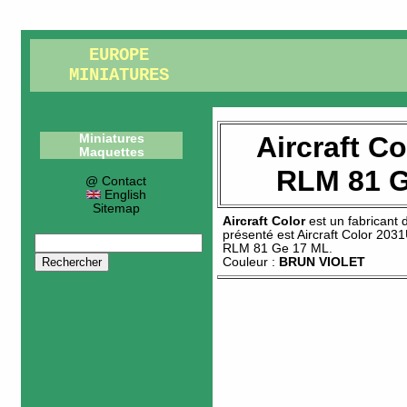
EUROPE
MINIATURES
Aircraft C
Miniatures
Maquettes
RLM 81 G
@ Contact
English
Sitemap
Aircraft Color
est un fabricant
présenté est
Aircraft Color 203
RLM 81 Ge 17 ML
.
Couleur :
BRUN VIOLET