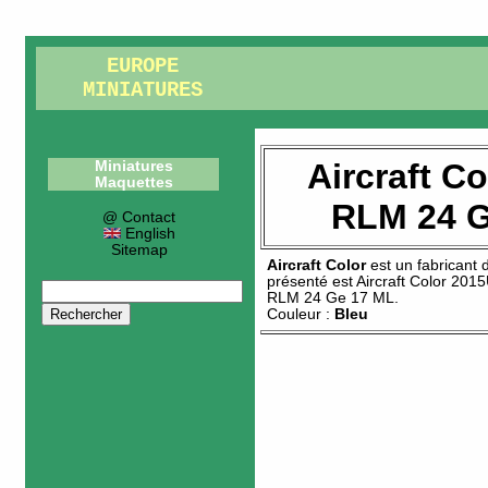
EUROPE
MINIATURES
Aircraft C
Miniatures
Maquettes
RLM 24 G
@ Contact
English
Sitemap
Aircraft Color
est un fabricant
présenté est
Aircraft Color 201
RLM 24 Ge 17 ML
.
Couleur :
Bleu