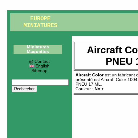
EUROPE
MINIATURES
Aircraft C
Miniatures
Maquettes
PNEU 
@ Contact
English
Sitemap
Aircraft Color
est un fabricant
présenté est
Aircraft Color 100
PNEU 17 ML
.
Couleur :
Noir