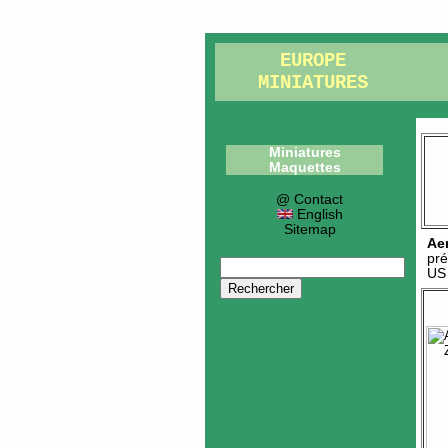
EUROPE
MINIATURES
Miniatures
Maquettes
@ Contact
English
Sitemap
Ae
pré
US