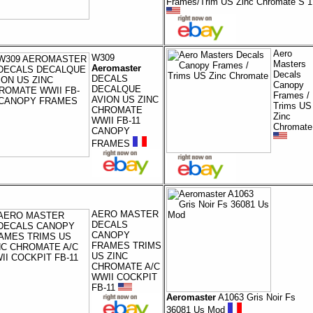
Frames/Trim US Zinc Chromate S 1
Aero
W309
Masters
Aeromaster
Decals
DECALS
Canopy
DECALQUE
Frames /
AVION US ZINC
Trims US
CHROMATE
Zinc
WWII FB-11
Chromate
CANOPY
FRAMES
AERO MASTER
DECALS
CANOPY
FRAMES TRIMS
US ZINC
CHROMATE A/C
WWII COCKPIT
FB-11
Aeromaster
A1063 Gris Noir Fs
36081 Us Mod