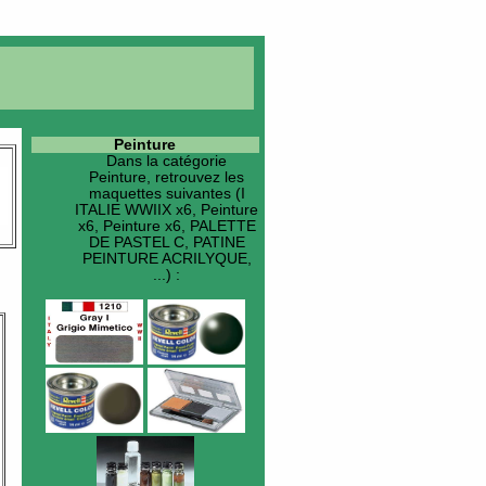
Peinture
Dans la catégorie
Peinture
, retrouvez les
maquettes suivantes (I
ITALIE WWIIX x6, Peinture
x6, Peinture x6, PALETTE
DE PASTEL C, PATINE
PEINTURE ACRILYQUE,
...) :