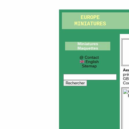
EUROPE
MINIATURES
Miniatures
Maquettes
@ Contact
English
Sitemap
Ae
pré
GB
Cou