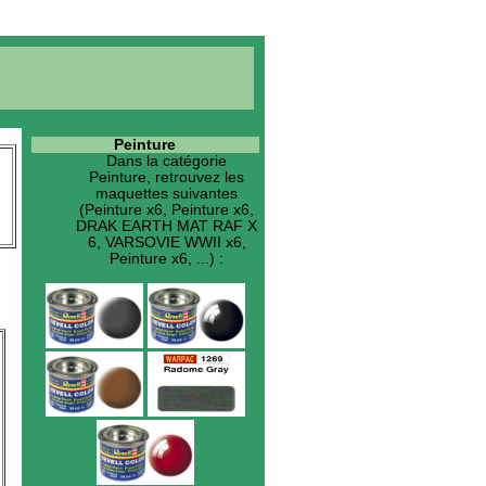
Peinture
Dans la catégorie
Peinture
, retrouvez les
maquettes suivantes
(Peinture x6, Peinture x6,
DRAK EARTH MAT RAF X
6, VARSOVIE WWII x6,
Peinture x6, ...) :