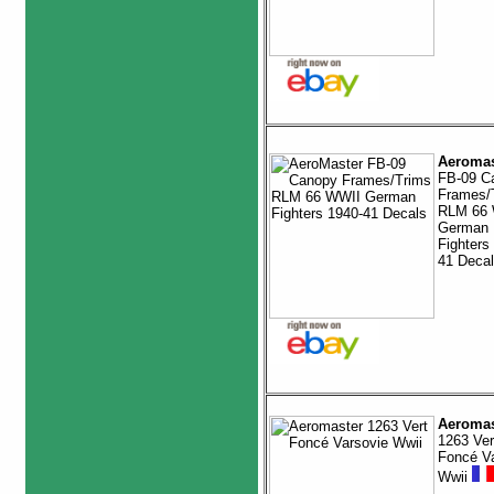
Aeromas
FB-09 C
Frames/
RLM 66
German
Fighters
41 Deca
Aeromas
1263 Ver
Foncé Va
Wwii