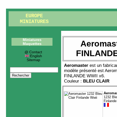
EUROPE
MINIATURES
Miniatures
Aeromast
Maquettes
FINLANDE
@ Contact
English
Sitemap
Aeromaster
est un fabric
modèle présenté est
Aerom
FINLANDE WWII x6
.
Couleur :
BLEU CLAIR
Aeromas
1232 Ble
Finlande