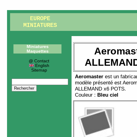
EUROPE
MINIATURES
Miniatures
Aeromast
Maquettes
ALLEMAND
@ Contact
English
Sitemap
Aeromaster
est un fabric
modèle présenté est
Aerom
ALLEMAND x6 POTS
.
Couleur :
Bleu ciel