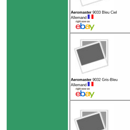
Aeromaster
9033 Bleu Ciel
Allemand
Aeromaster
9032 Gris-Bleu
Allemand