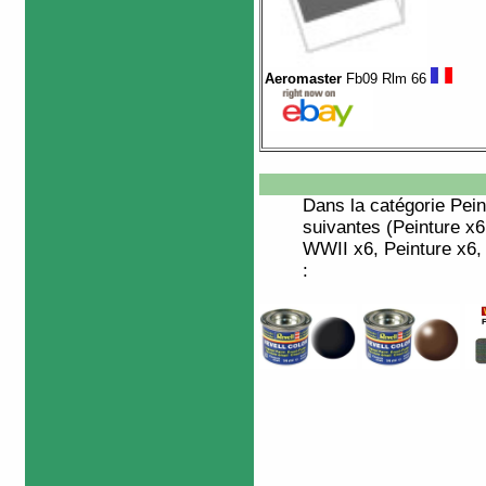
Aeromaster
Fb09 Rlm 66
Dans la catégorie
Pein
suivantes (Peinture 
WWII x6, Peinture x
: