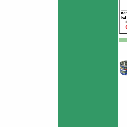
Aer
Ita