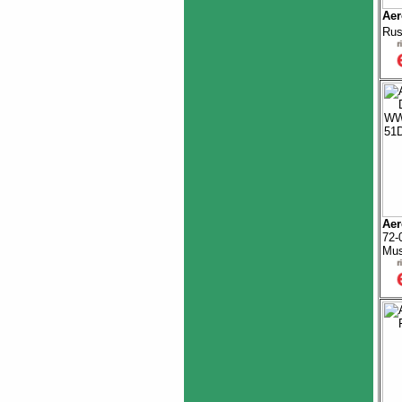
Aer
Rus
Aer
72-
Mu