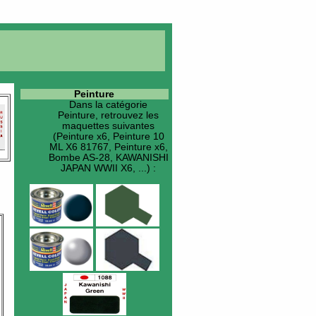
Peinture
Dans la catégorie
Peinture
, retrouvez les
maquettes suivantes
(Peinture x6, Peinture 10
ML X6 81767, Peinture x6,
Bombe AS-28, KAWANISHI
JAPAN WWII X6, ...) :