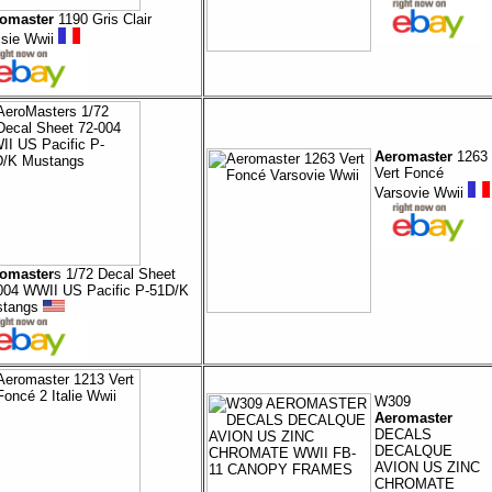
omaster
1190 Gris Clair
sie Wwii
Aeromaster
1263
Vert Foncé
Varsovie Wwii
omaster
s 1/72 Decal Sheet
004 WWII US Pacific P-51D/K
stangs
W309
Aeromaster
DECALS
DECALQUE
AVION US ZINC
CHROMATE