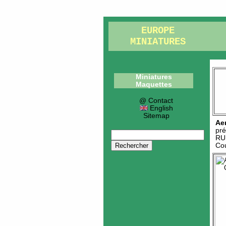
EUROPE
MINIATURES
Miniatures
Maquettes
@ Contact
English
Sitemap
Ae
pré
RU
Cou