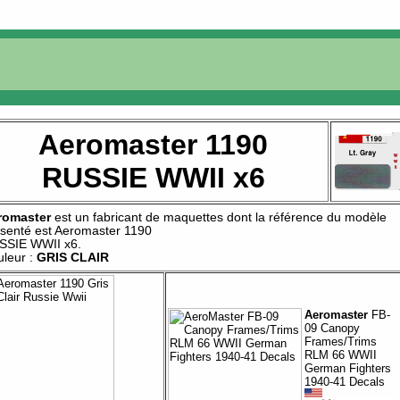
Aeromaster 1190
RUSSIE WWII x6
romaster
est un fabricant de
maquettes
dont la référence du modèle
senté est
Aeromaster 1190
SSIE WWII x6
.
leur :
GRIS CLAIR
Aeromaster
FB-
09 Canopy
Frames/Trims
RLM 66 WWII
German Fighters
1940-41 Decals