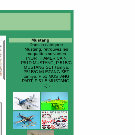
Mustang
Dans la catégorie
Mustang
, retrouvez les
maquettes suivantes
(NORTH AMERICAIN
P51D MUSTANG, P 51B/C
MUSTANG SET tamiya,
P51B/C MUSTANG SET
tamiya, P 51 MUSTANG
PART, P 51 B MUSTANG,
...) :