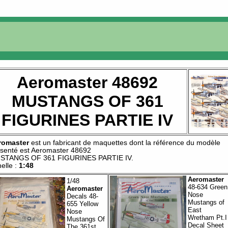
Aeromaster 48692
MUSTANGS OF 361
FIGURINES PARTIE IV
romaster
est un fabricant de
maquettes
dont la référence du modèle
senté est
Aeromaster 48692
STANGS OF 361 FIGURINES PARTIE IV
.
elle :
1:48
Aeromaster
1/48
48-634 Green
Aeromaster
Nose
Decals 48-
Mustangs of
655 Yellow
East
Nose
Wretham Pt.I
Mustangs Of
Decal Sheet
The 361st