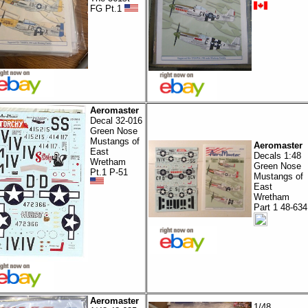
FG Pt.1
Aeromaster
Decal 32-016
Green Nose
Mustangs of
Aeromaster
East
Decals 1:48
Wretham
Green Nose
Pt.1 P-51
Mustangs of
East
Wretham
Part 1 48-634
Aeromaster
1/48