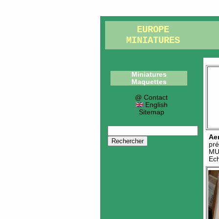
EUROPE
MINIATURES
Miniatures
Maquettes
@ Contact
English
Sitemap
Ae
pré
MU
Ech