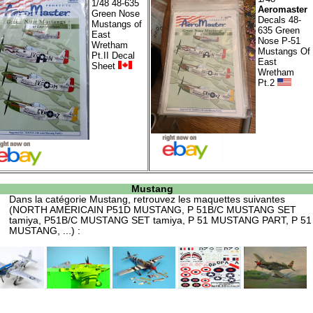
1/48 48-635
Aeromaster
Green Nose
Decals 48-
Mustangs of
635 Green
East
Nose P-51
Wretham
Mustangs Of
Pt.II Decal
East
Sheet
Wretham
Pt.2
Mustang
Dans la catégorie
Mustang
, retrouvez les maquettes suivantes
(NORTH AMERICAIN P51D MUSTANG, P 51B/C MUSTANG SET
tamiya, P51B/C MUSTANG SET tamiya, P 51 MUSTANG PART, P 51
MUSTANG, ...) :