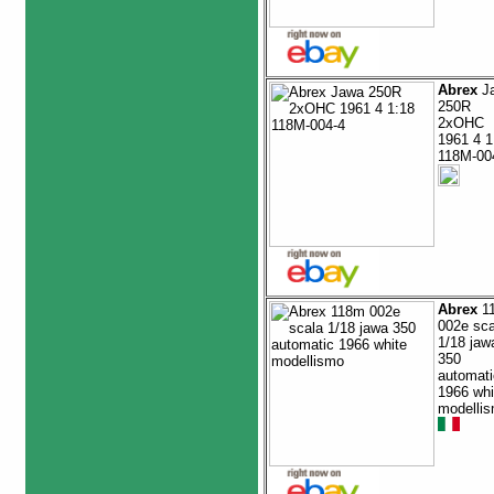
Abrex
J
250R
2xOHC
1961 4 1
118M-00
Abrex
1
002e sca
1/18 jaw
350
automati
1966 whi
modelli