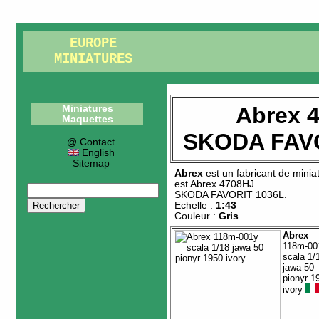
EUROPE
MINIATURES
Abrex 
Miniatures
Maquettes
SKODA FAVO
@ Contact
English
Sitemap
Abrex
est un fabricant de
minia
est
Abrex 4708HJ
SKODA FAVORIT 1036L
.
Echelle :
1:43
Couleur :
Gris
Abrex
118m-00
scala 1/
jawa 50
pionyr 1
ivory