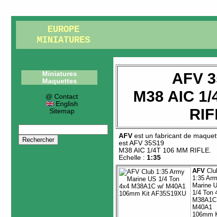
EUROPE
MINIATURES
AFV 3
Miniatures
Maquettes
M38 AIC 1/
@ Contact
English
RIF
Sitemap
AFV
est un fabricant de
maquet
est
AFV 35S19
M38 AIC 1/4T 106 MM RIFLE
.
Echelle :
1:35
AFV
Clu
1:35 Ar
Marine 
1/4 Ton 
M38A1C
M40A1
106mm K