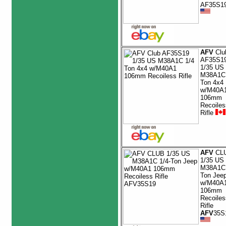
AF35S1
AFV
Clu
AF35S1
1/35 US
M38A1C 
Ton 4x4
w/M40A
106mm
Recoiles
Rifle
AFV
CL
1/35 US
M38A1C 
Ton Jee
w/M40A
106mm
Recoiles
Rifle
AFV
35S