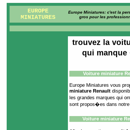
EUROPE
Europe Miniatures: c'est la pe
MINIATURES
gros pour les professionn
trouvez la voit
qui manque 
Voiture miniature R
Europe Miniatures vous pr
miniature Renault
disponibl
les grandes marques qui ont 
sont propos�es dans notre 
Voiture miniature Re