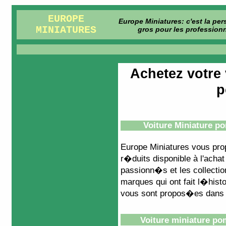
EUROPE
Europe Miniatures: c'est la pe
MINIATURES
gros pour les professionn
Achetez votre 
p
Voiture Miniature p
Europe Miniatures vous pr
r�duits disponible à l'acha
passionn�s et les collectio
marques qui ont fait l�histo
vous sont propos�es dans n
Voiture miniature po