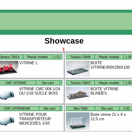
Showcase
1
Tamiya 73014
Plastic models
1:12
Tamiya 73009
Plastic models
1:35
VITRINE L
BOITE
VITRINE450X256X150
CMC VITRINE
Die cast
Tamiya 73007
Plastic models
1:35
VITRINE CMC 004 1/24
BOITE VITRINE
OU 1/18 SOCLE BOIS
BLINDES
CMC VITRINE006
Die cast
Siku 7069
Die cast
1:32
VITRINE POUR
Boite vitrine 21 x 9 x
TRANSPORTEUR
12,5 cm
MERCEDES 1/43