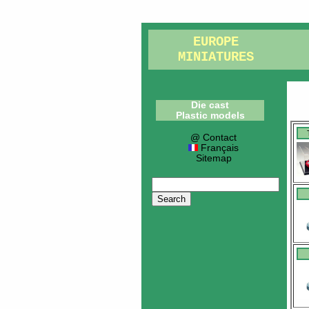
EUROPE
MINIATURES
Die cast
Plastic models
@ Contact
Français
Sitemap