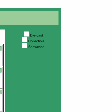
Die-cast
Collectible
Showcase