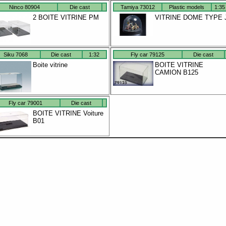
Ninco 80904
Die cast
Tamiya 73012
Plastic models
1:35
2 BOITE VITRINE PM
VITRINE DOME TYPE 
Siku 7068
Die cast
1:32
Fly car 79125
Die cast
Boite vitrine
BOITE VITRINE
CAMION B125
Fly car 79001
Die cast
BOITE VITRINE Voiture
B01