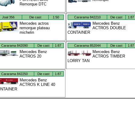
Remorque DTC
Joal 356
Die cast
1:50
Cararama 842210
Die cast
1:87
Mercedes actros
Mercedes Benz
remorque plateau
ACTROS DOUBLE
michelin
CONTAINER
Cararama 842090
Die cast
1:87
Cararama 852044
Die cast
1:87
Mercedes Benz
Mercedes Benz
ACTROS 20
ACTROS TIMBER
LORRY TAN
Cararama 842250
Die cast
1:87
Mercedes Benz
ACTROS K LINE 40
NTAINER