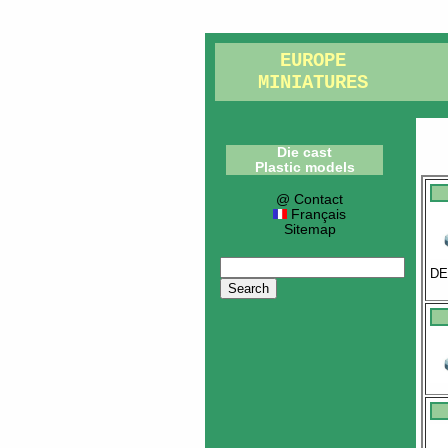
EUROPE
MINIATURES
Die cast
Plastic models
@ Contact
Français
Sitemap
DE