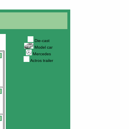
Die-cast
Model car
Mercedes
Actros trailer