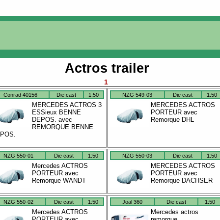
Actros trailer
1
Conrad 40156
Die cast
1:50
NZG 549-03
Die cast
1:50
MERCEDES ACTROS 3
MERCEDES ACTROS
ESSieux BENNE
PORTEUR avec
DEPOS. avec
Remorque DHL
REMORQUE BENNE
POS.
NZG 550-01
Die cast
1:50
NZG 550-03
Die cast
1:50
Mercedes ACTROS
MERCEDES ACTROS
PORTEUR avec
PORTEUR avec
Remorque WANDT
Remorque DACHSER
NZG 550-02
Die cast
1:50
Joal 360
Die cast
1:50
Mercedes ACTROS
Mercedes actros
PORTEUR avec
remorque