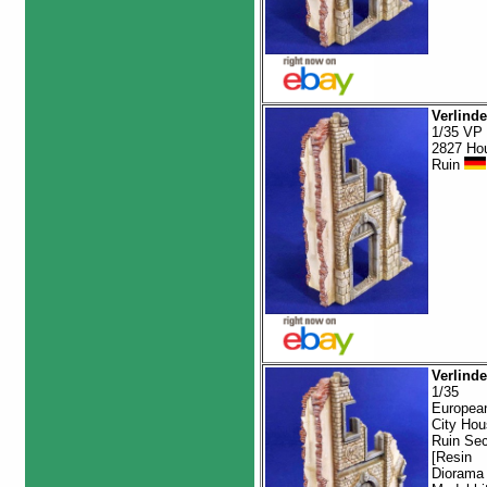
Verlind
1/35 VP
2827 Ho
Ruin
Verlind
1/35
Europea
City Hou
Ruin Sec
[Resin
Diorama