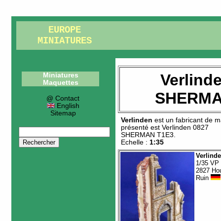
EUROPE
MINIATURES
Verlind
Miniatures
Maquettes
SHERMA
@ Contact
English
Sitemap
Verlinden
est un fabricant de
m
présenté est
Verlinden 0827
SHERMAN T1E3
.
Echelle :
1:35
Verlind
1/35 VP
2827 Ho
Ruin