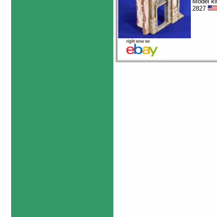
Model kit
2827