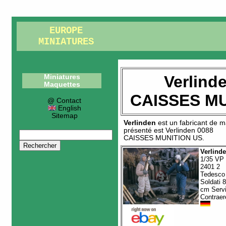
EUROPE
MINIATURES
Verlind
Miniatures
Maquettes
CAISSES MU
@ Contact
English
Sitemap
Verlinden
est un fabricant de
m
présenté est
Verlinden 0088
CAISSES MUNITION US
.
Verlind
1/35 VP
2401 2
Tedesco
Soldati 
cm Servi
Contraer