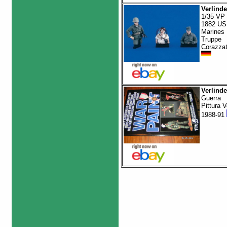
Verlind
1/35 VP
1882 US
Marines
Truppe
Corazza
Verlind
Guerra
Pittura V
1988-91