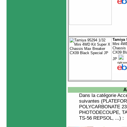
Tamiya
9
Mini 4WD
Chassis
CX09 Bl
JP
A
Dans la catégorie
Acce
suivantes (PLATEFOR
POLYCARBONATE 23 
PHOTODECOUPE, TAM
TS-56 REPSOL, ...) :