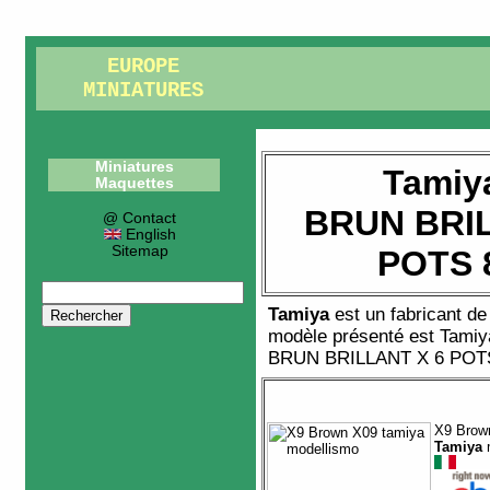
EUROPE
MINIATURES
Miniatures
Tamiy
Maquettes
BRUN BRIL
@ Contact
English
Sitemap
POTS 
Tamiya
est un fabricant d
modèle présenté est
Tamiy
BRUN BRILLANT X 6 POT
X9 Brow
Tamiya
m