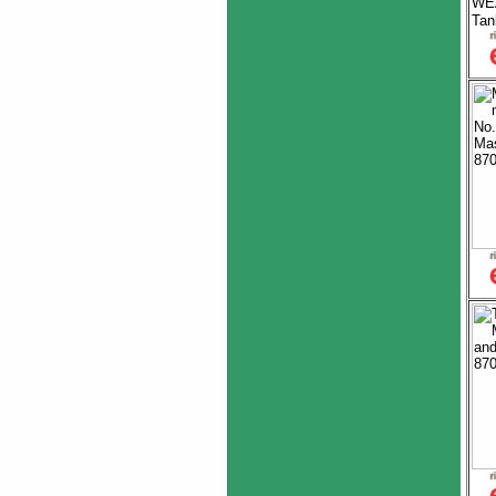
WEA
Tan