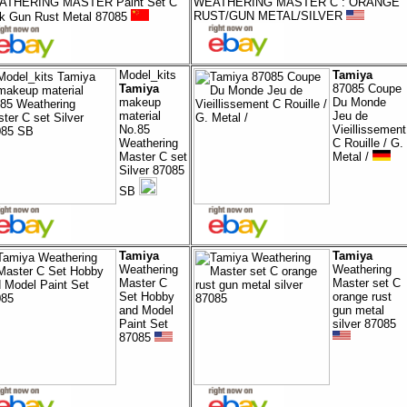
THERING MASTER Paint Set C
WEATHERING MASTER C : ORANGE
RUST/GUN METAL/SILVER
k Gun Rust Metal 87085
Model_kits
Tamiya
Tamiya
87085 Coupe
makeup
Du Monde
material
Jeu de
No.85
Vieillissement
Weathering
C Rouille / G.
Master C set
Metal /
Silver 87085
SB
Tamiya
Tamiya
Weathering
Weathering
Master C
Master set C
Set Hobby
orange rust
and Model
gun metal
Paint Set
silver 87085
87085