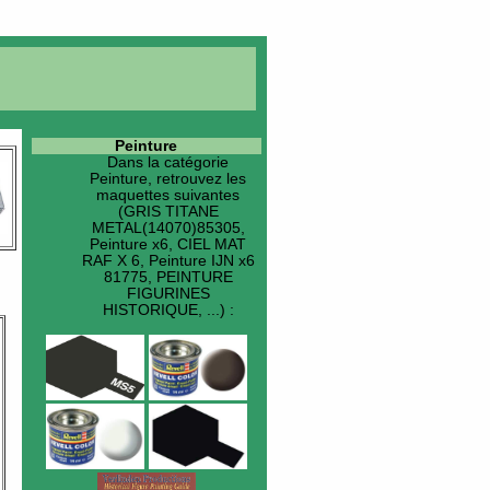
Peinture
Dans la catégorie
Peinture
, retrouvez les
maquettes suivantes
(GRIS TITANE
METAL(14070)85305,
Peinture x6, CIEL MAT
RAF X 6, Peinture IJN x6
81775, PEINTURE
FIGURINES
HISTORIQUE, ...) :