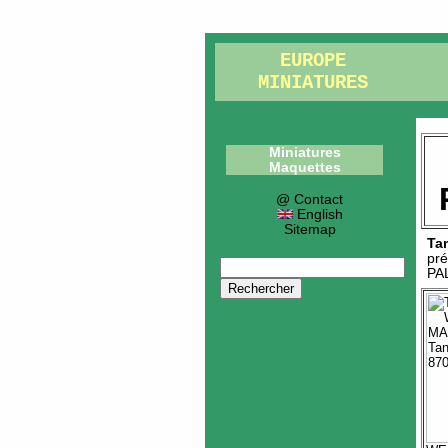
EUROPE
MINIATURES
Miniatures
Maquettes
@ Contact
English
Sitemap
Ta
pr
PA