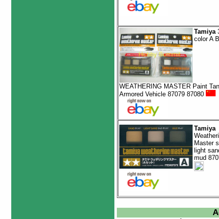
Tamiya
3
color A 
WEATHERING MASTER Paint Tan
Armored Vehicle 87079 87080
Tamiya
Weather
Master 
light san
mud 870
A