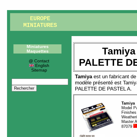
EUROPE
MINIATURES
Miniatures
Tamiya
Maquettes
PALETTE DE
@ Contact
English
Sitemap
Tamiya
est un fabricant d
modèle présenté est
Tamiy
PALETTE DE PASTEL A
.
Tamiya
Model Pa
Finishes
Weather
Master A
87079