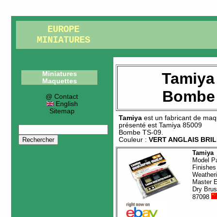
EUROPE
MINIATURES
Tamiya
Miniatures
Maquettes
Bombe 
@ Contact
English
Sitemap
Tamiya
est un fabricant de
maq
présenté est
Tamiya 85009
Bombe TS-09
.
Couleur :
VERT ANGLAIS BRI
Tamiya
Model Pa
Finishes
Weather
Master E
Dry Bru
87098