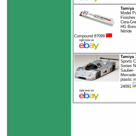
Tamiya
Model Pa
Finishes
Cera-Gr
HG Boro
Nitride
Compound 87099
Tamiya
1
Sports C
Series N
Sauber-
Mercede
plastic 
24091