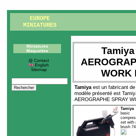
EUROPE
MINIATURES
Miniatures
Tamiya
Maquettes
AEROGRAP
@ Contact
English
Sitemap
WORK 
Tamiya
est un fabricant d
modèle présenté est
Tamiy
AEROGRAPHE SPRAY W
Tamiya
basic
compres
set with 
brush 7