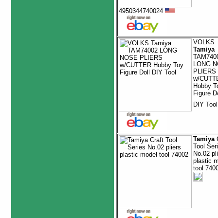
4950344740024
VOLKS
Tamiya
TAM740
LONG N
PLIERS
w/CUTT
Hobby T
Figure Do
DIY Too
Tamiya
C
Tool Ser
No.02 pl
plastic 
tool 740