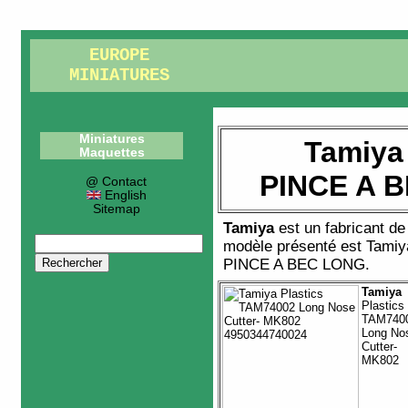
EUROPE
MINIATURES
Miniatures
Tamiya
Maquettes
PINCE A 
@ Contact
English
Sitemap
Tamiya
est un fabricant d
modèle présenté est
Tamiy
PINCE A BEC LONG
.
Tamiya
Plastics
TAM740
Long No
Cutter-
MK802