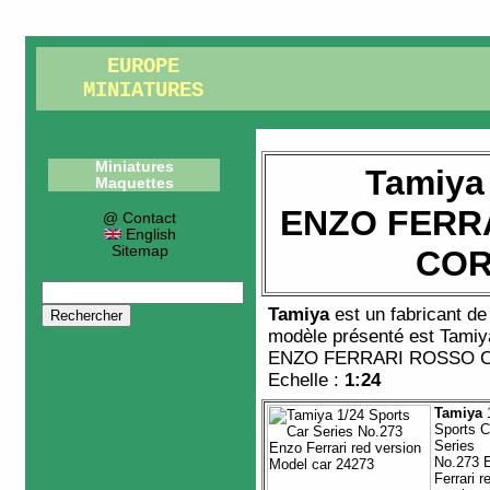
EUROPE
MINIATURES
Miniatures
Tamiya
Maquettes
ENZO FERR
@ Contact
English
Sitemap
CO
Tamiya
est un fabricant d
modèle présenté est
Tamiy
ENZO FERRARI ROSSO 
Echelle :
1:24
Tamiya
1
Sports C
Series
No.273 
Ferrari r