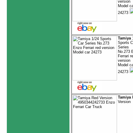
version
Model ca
24273
Tamiya
1
Sports C
Series
No.273 
Ferrari r
version
Model ca
24273
Tamiya
Version