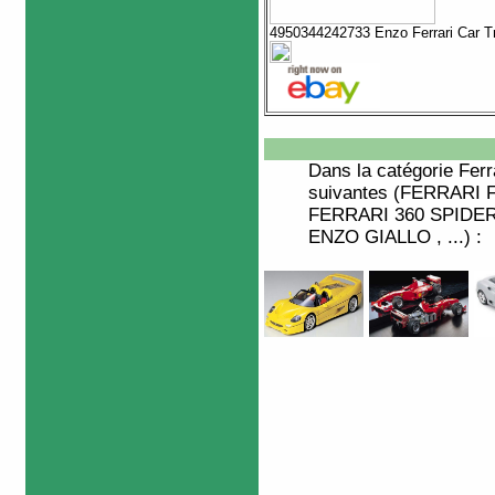
4950344242733 Enzo Ferrari Car T
Dans la catégorie
Ferr
suivantes (FERRARI 
FERRARI 360 SPIDER
ENZO GIALLO , ...) :