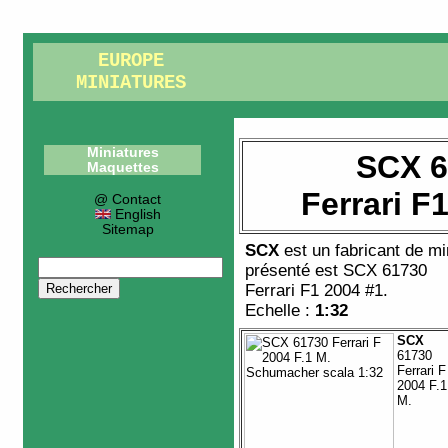
EUROPE
MINIATURES
Miniatures
SCX 6
Maquettes
Ferrari F
@ Contact
English
Sitemap
SCX
est un fabricant de
mi
présenté est
SCX 61730
Ferrari F1 2004 #1
.
Echelle :
1:32
SCX
61730
Ferrari F
2004 F.1
M.