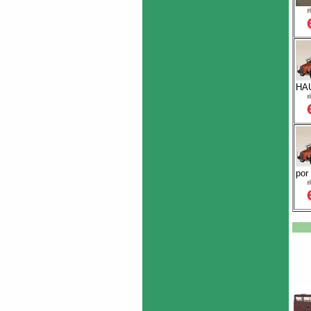
HA
por