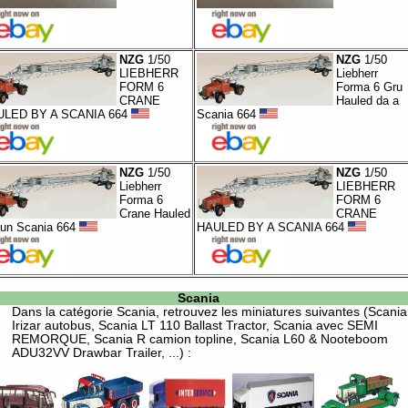
NZG
1/50
NZG
1/50
LIEBHERR
Liebherr
FORM 6
Forma 6 Gru
CRANE
Hauled da a
ULED BY A SCANIA 664
Scania 664
NZG
1/50
NZG
1/50
Liebherr
LIEBHERR
Forma 6
FORM 6
Crane Hauled
CRANE
 un Scania 664
HAULED BY A SCANIA 664
Scania
Dans la catégorie
Scania
, retrouvez les miniatures suivantes (Scania
Irizar autobus, Scania LT 110 Ballast Tractor, Scania avec SEMI
REMORQUE, Scania R camion topline, Scania L60 & Nooteboom
ADU32VV Drawbar Trailer, ...) :