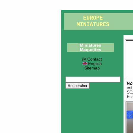
EUROPE
MINIATURES
Miniatures
Maquettes
@ Contact
English
Sitemap
NZ
es
SC
Ech