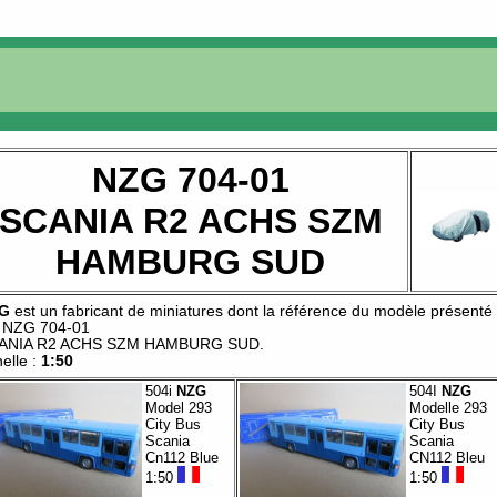
NZG 704-01
SCANIA R2 ACHS SZM
HAMBURG SUD
G
est un fabricant de
miniatures
dont la référence du modèle présenté
t
NZG 704-01
ANIA R2 ACHS SZM HAMBURG SUD
.
elle :
1:50
504i
NZG
504I
NZG
Model 293
Modelle 293
City Bus
City Bus
Scania
Scania
Cn112 Blue
CN112 Bleu
1:50
1:50